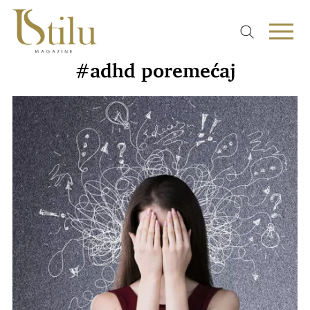
#adhd poremećaj