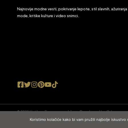
Najnovije modne vesti, pokrivanje lepote, stil slavnih, ažuriranja
mode, kritike kulture i video snimci.
© 2022 Ustilu.rs Sva prava zadržana. Developed by
Cubes
Koristimo kolačiće kako bi vam pružili najbolje iskustvo