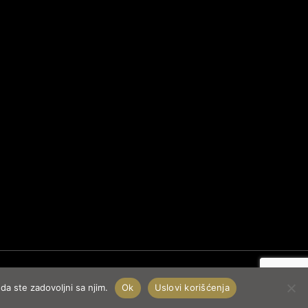
da ste zadovoljni sa njim.
Ok
Uslovi korišćenja