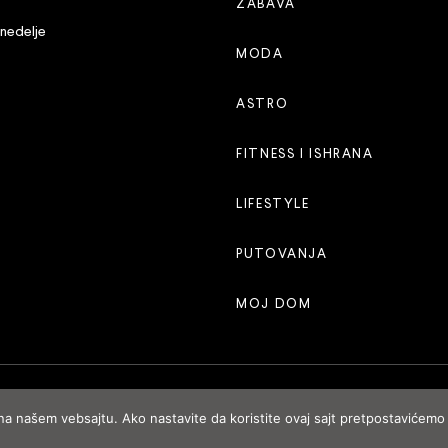
ZABAVA
 nedelje
MODA
ASTRO
FITNESS I ISHRANA
LIFESTYLE
PUTOVANJA
MOJ DOM
 na našem vebsajtu. Ako nastavite da koristite ovaj sajt pretpostavićemo 