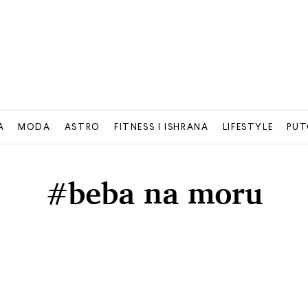
A
MODA
ASTRO
FITNESS I ISHRANA
LIFESTYLE
PUT
#beba na moru