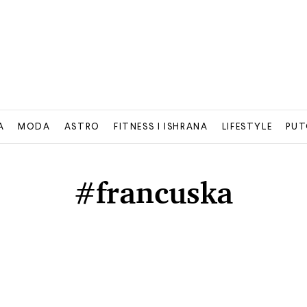
A
MODA
ASTRO
FITNESS I ISHRANA
LIFESTYLE
PUT
#francuska