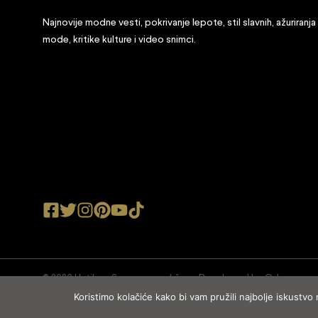
Najnovije modne vesti, pokrivanje lepote, stil slavnih, ažuriranja
mode, kritike kulture i video snimci.
© 2026 Ustilu.rs Sva prava zadržana. Developed by
Cubes
Koristimo kolačiće kako bi vam pružili najbolje iskustvo