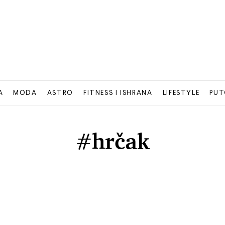
A
MODA
ASTRO
FITNESS I ISHRANA
LIFESTYLE
PUT
#hrčak