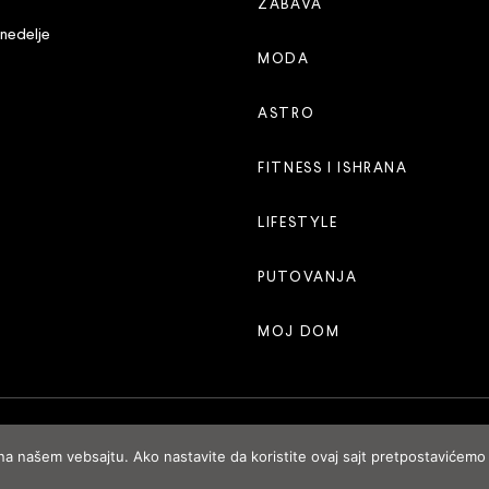
ZABAVA
 nedelje
MODA
ASTRO
FITNESS I ISHRANA
LIFESTYLE
PUTOVANJA
MOJ DOM
 na našem vebsajtu. Ako nastavite da koristite ovaj sajt pretpostavićemo 