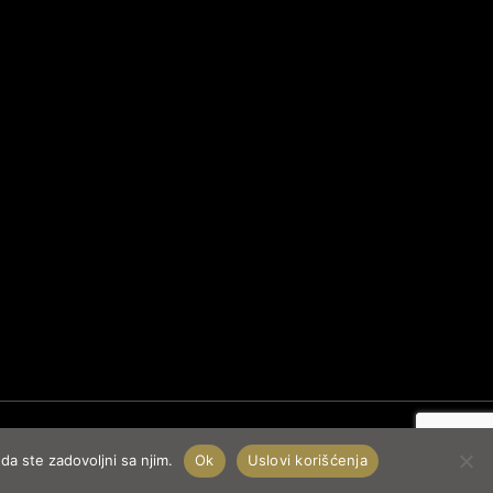
da ste zadovoljni sa njim.
Ok
Uslovi korišćenja