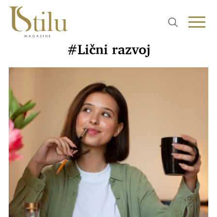
#Lični razvoj