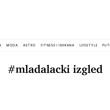
A
MODA
ASTRO
FITNESS I ISHRANA
LIFESTYLE
PUT
#mladalacki izgled