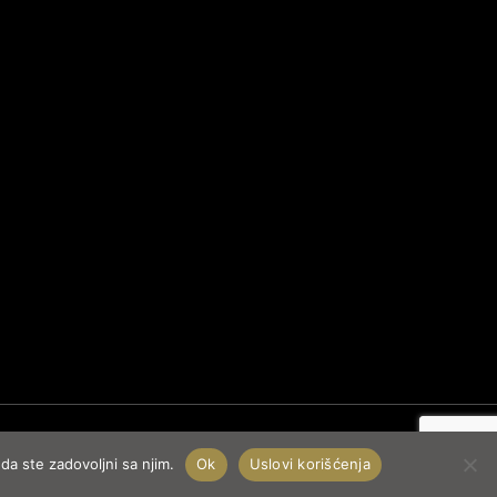
da ste zadovoljni sa njim.
Ok
Uslovi korišćenja