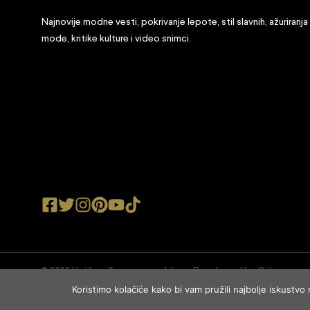
Najnovije modne vesti, pokrivanje lepote, stil slavnih, ažuriranja
mode, kritike kulture i video snimci.
© 2022 Ustilu.rs Sva prava zadržana. Developed by
Cubes
Koristimo kolačiće kako bi vam pružili najbolje iskustvo