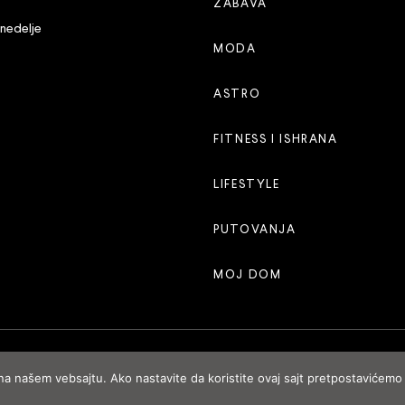
ZABAVA
 nedelje
MODA
ASTRO
FITNESS I ISHRANA
LIFESTYLE
PUTOVANJA
MOJ DOM
 na našem vebsajtu. Ako nastavite da koristite ovaj sajt pretpostavićemo 