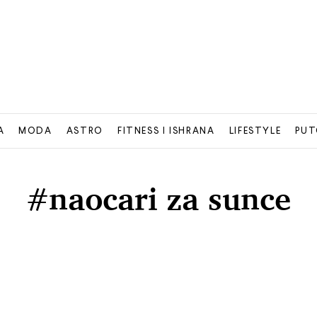
A
MODA
ASTRO
FITNESS I ISHRANA
LIFESTYLE
PUT
#naocari za sunce