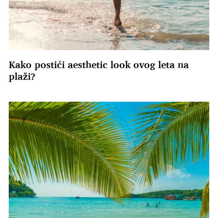
Kako postići aesthetic look ovog leta na
plaži?