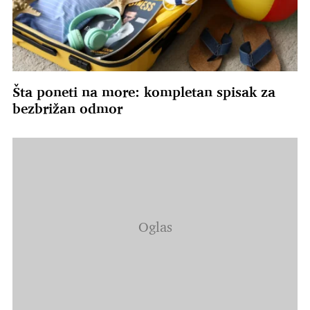
Šta poneti na more: kompletan spisak za
bezbrižan odmor