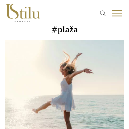
#plaža