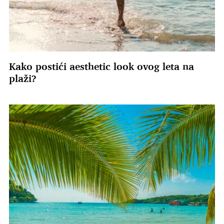
Kako postići aesthetic look ovog leta na
plaži?