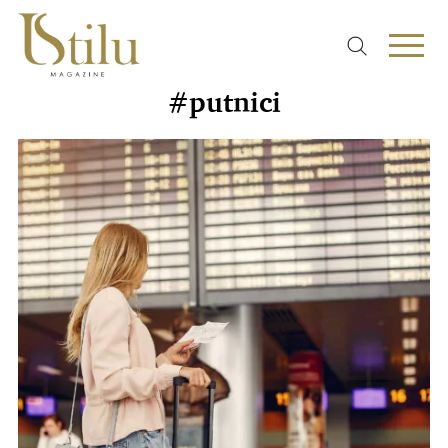
#putnici