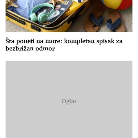
Šta poneti na more: kompletan spisak za
bezbrižan odmor