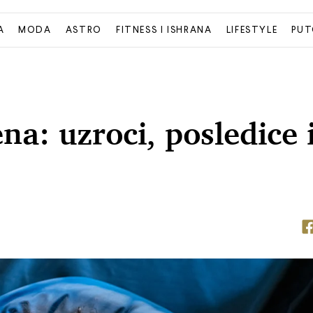
A
MODA
ASTRO
FITNESS I ISHRANA
LIFESTYLE
PUT
a: uzroci, posledice 