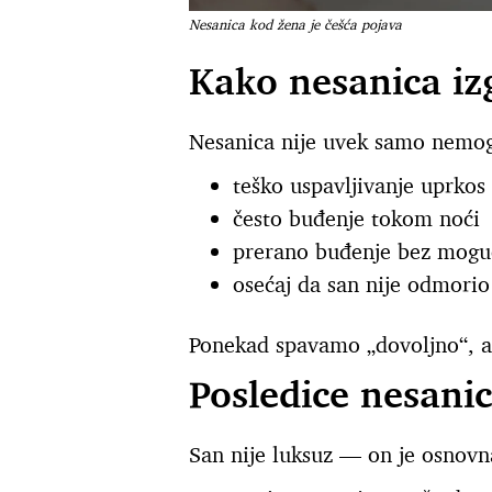
Nesanica kod žena je češća pojava
Kako nesanica iz
Nesanica nije uvek samo nemogu
teško uspavljivanje uprko
često buđenje tokom noći
prerano buđenje bez mogu
osećaj da san nije odmorio
Ponekad spavamo „dovoljno“, al
Posledice nesanic
San nije luksuz — on je osnovn