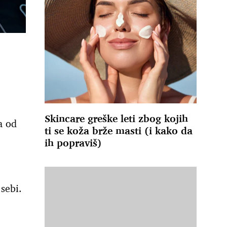
Skincare greške leti zbog kojih
a od
ti se koža brže masti (i kako da
ih popraviš)
sebi.