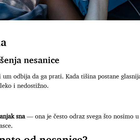
na
ešenja nesanice
i um odbija da ga prati. Kada tišina postane glasnij
aleko i nedostižno.
anjak sna
— ona je često odraz svega što nosimo u 
asce.
 pate od nesanice?