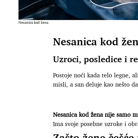
Nesanica kod žena
Nesanica kod že
Uzroci, posledice i r
Postoje noći kada telo legne, al
misli, a san deluje kao nešto d
Nesanica kod žena nije samo m
Ima svoje posebne uzroke i obr
Zašto žene češće