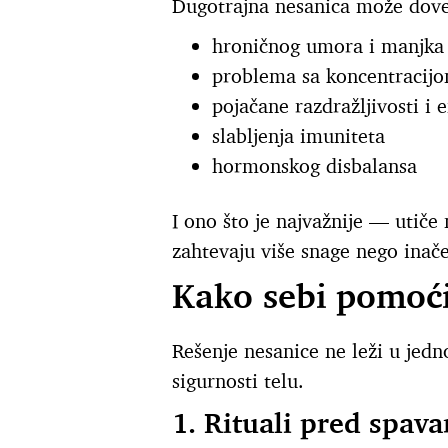
Dugotrajna nesanica može dove
hroničnog umora i manjka 
problema sa koncentracij
pojačane razdražljivosti i 
slabljenja imuniteta
hormonskog disbalansa
I ono što je najvažnije — utiče 
zahtevaju više snage nego inače
Kako sebi pomoći
Rešenje nesanice ne leži u jedn
sigurnosti telu.
1. Rituali pred spava