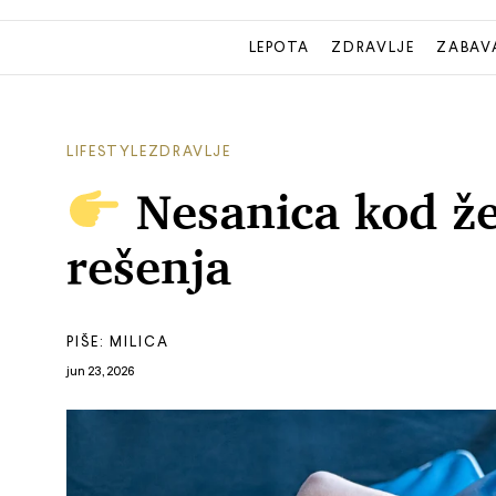
LEPOTA
ZDRAVLJE
ZABAV
LIFESTYLE
ZDRAVLJE
Nesanica kod žen
rešenja
PIŠE:
MILICA
jun 23, 2026