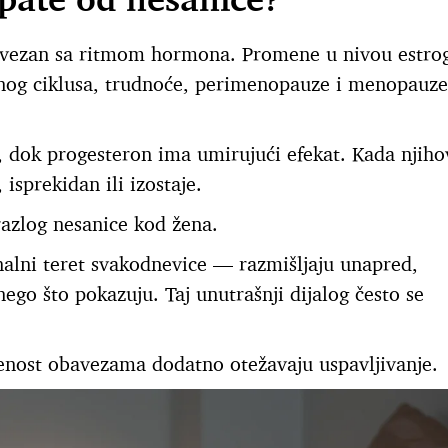
ovezan sa ritmom hormona. Promene u nivou estrog
nog ciklusa, trudnoće, perimenopauze i menopauze
, dok progesteron ima umirujući efekat. Kada njiho
 isprekidan ili izostaje.
azlog nesanice kod žena.
alni teret svakodnevice — razmišljaju unapred,
nego što pokazuju. Taj unutrašnji dijalog često se
ćenost obavezama dodatno otežavaju uspavljivanje.