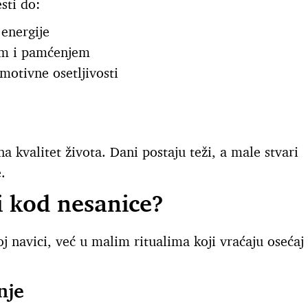
sti do:
energije
om i pamćenjem
emotivne osetljivosti
na kvalitet života. Dani postaju teži, a male stvari
.
 kod nesanice?
oj navici, već u malim ritualima koji vraćaju osećaj
nje