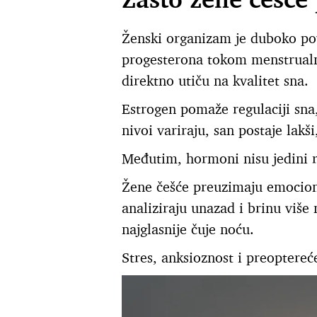
Ženski organizam je duboko p
progesterona tokom menstrual
direktno utiču na kvalitet sna.
Estrogen pomaže regulaciji sna
nivoi variraju, san postaje lakši,
Međutim, hormoni nisu jedini r
Žene češće preuzimaju emocion
analiziraju unazad i brinu više 
najglasnije čuje noću.
Stres, anksioznost i preoptere