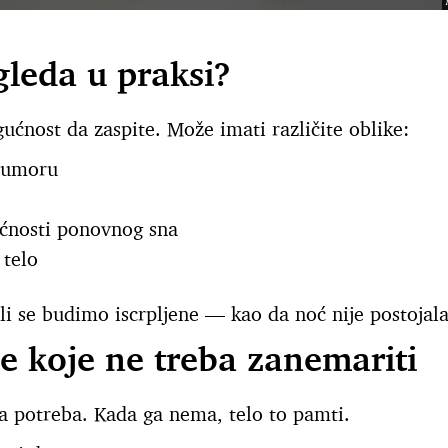
gleda u praksi?
ćnost da zaspite. Može imati različite oblike:
s umoru
ćnosti ponovnog sna
 telo
i se budimo iscrpljene — kao da noć nije postojala
e koje ne treba zanemariti
a potreba. Kada ga nema, telo to pamti.