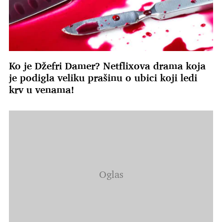
Ko je Džefri Damer? Netflixova drama koja
je podigla veliku prašinu o ubici koji ledi
krv u venama!