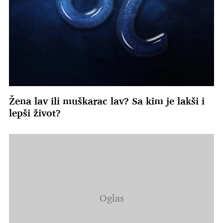
Žena lav ili muškarac lav? Sa kim je lakši i
lepši život?