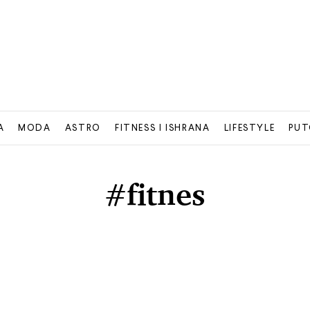
A
MODA
ASTRO
FITNESS I ISHRANA
LIFESTYLE
PUT
#fitnes