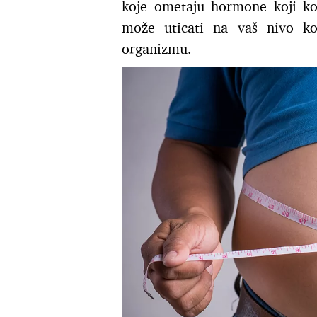
koje ometaju hormone koji kon
može uticati na vaš nivo kor
organizmu.