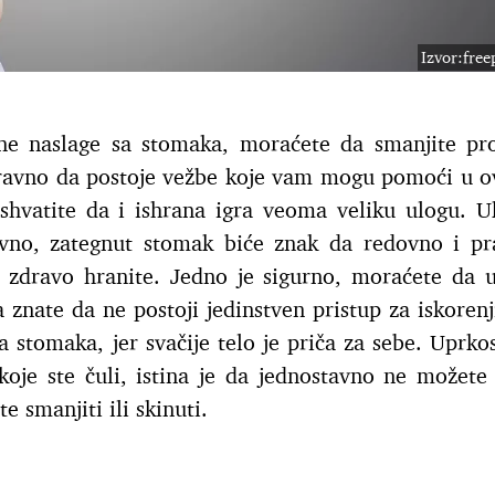
Izvor:fre
sne naslage sa stomaka, moraćete da smanjite pr
aravno da postoje vežbe koje vam mogu pomoći u 
hvatite da i ishrana igra veoma veliku ulogu. U
avno, zategnut stomak biće znak da redovno i pr
i zdravo hranite. Jedno je sigurno, moraćete da u
a znate da ne postoji jedinstven pristup za iskorenj
a stomaka, jer svačije telo je priča za sebe. Uprko
oje ste čuli, istina je da jednostavno ne možete c
e smanjiti ili skinuti.