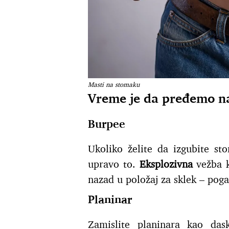
Masti na stomaku
Vreme je da pređemo n
Burpee
Ukoliko želite da izgubite st
upravo to.
Eksplozivna
vežba k
nazad u položaj za sklek – poga
Planinar
Zamislite planinara kao das