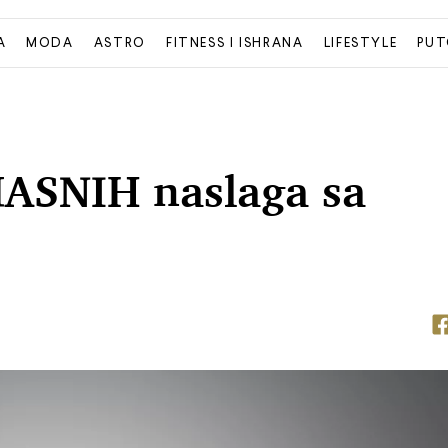
A
MODA
ASTRO
FITNESS I ISHRANA
LIFESTYLE
PUT
MASNIH naslaga sa