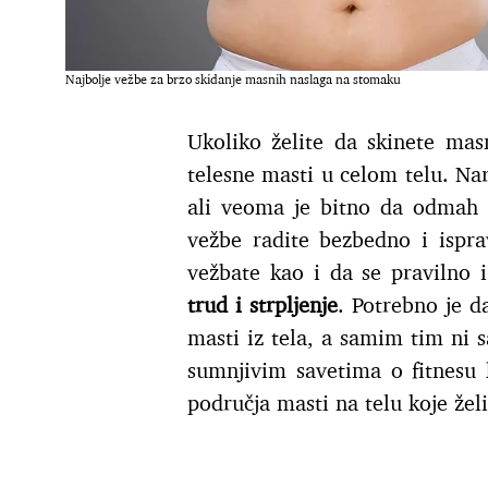
Najbolje vežbe za brzo skidanje masnih naslaga na stomaku
Ukoliko želite da skinete ma
telesne masti u celom telu. N
ali veoma je bitno da odmah s
vežbe radite bezbedno i ispr
vežbate kao i da se pravilno 
trud i strpljenje
. Potrebno je d
masti iz tela, a samim tim ni s
sumnjivim savetima o fitnesu k
područja masti na telu koje želit