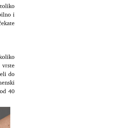
toliko
ilno i
čekate
koliko
 vrste
eli do
menski
od 40