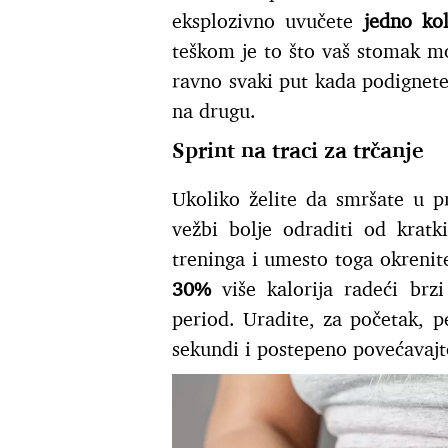
eksplozivno uvučete
jedno ko
teškom je to što vaš stomak mo
ravno svaki put kada podignet
na drugu.
Sprint na traci za trčanje
Ukoliko želite da smršate u p
vežbi bolje odraditi od kratk
treninga i umesto toga okrenite
30%
više kalorija radeći brz
period. Uradite, za početak, p
sekundi i postepeno povećavaj