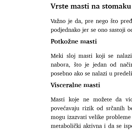
Vrste masti na stomaku 
Važno je da, pre nego što pre
podjednako jer se ono sastoji 
Potkožne masti
Meki sloj masti koji se nalaz
nabora, što je jedan od nači
posebno ako se nalazi u predeli
Visceralne masti
Masti koje ne možete da vid
povećavaju rizik od srčanih b
mogu izazvati velike probleme 
metabolički aktivna i da se isp