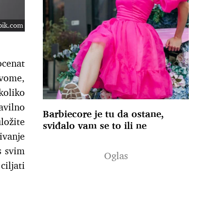
epik.com
ocenat
ovome,
koliko
avilno
Barbiecore je tu da ostane,
ložite
sviđalo vam se to ili ne
ivanje
s svim
iljati