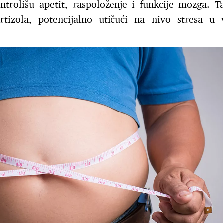
trolišu apetit, raspoloženje i funkcije mozga. T
tizola, potencijalno utičući na nivo stresa u