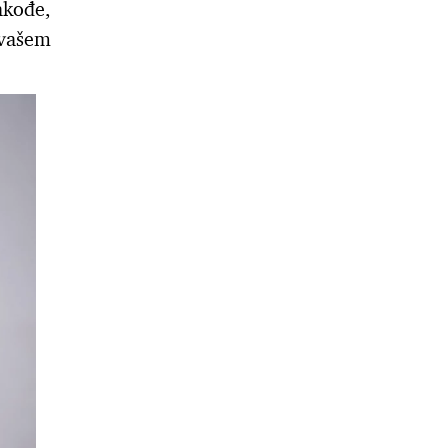
akođe,
 vašem