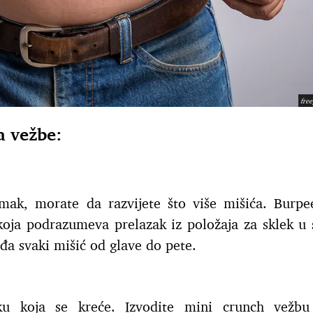
fre
a vežbe:
omak, morate da razvijete što više mišića. Burpe
oja podrazumeva prelazak iz položaja za sklek u 
đa svaki mišić od glave do pete.
ku koja se kreće. Izvodite mini crunch vežb