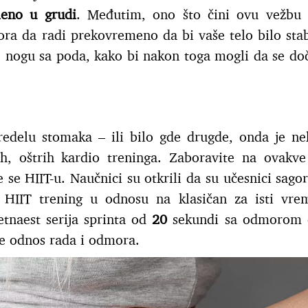
leno u grudi
. Međutim, ono što čini ovu vežbu 
ra da radi prekovremeno da bi vaše telo bilo stab
e nogu sa poda, kako bi nakon toga mogli da se do
redelu stomaka – ili bilo gde drugde, onda je ne
ih, oštrih kardio treninga. Zaboravite na ovakve
 se HIIT-u. Naučnici su otkrili da su učesnici sagor
i HIIT trening u odnosu na klasičan za isti vre
etnaest serija sprinta od
20
sekundi sa odmorom 
te odnos rada i odmora.