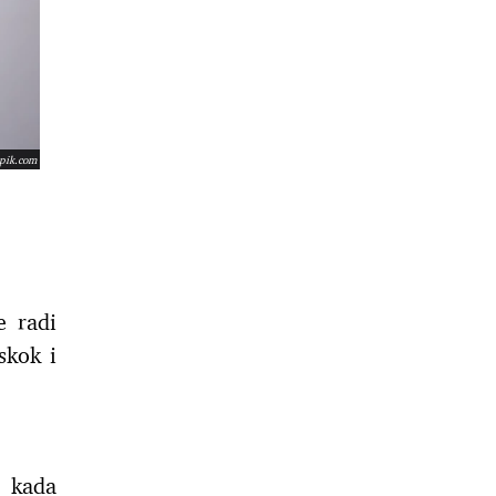
epik.com
e radi
skok i
u kada