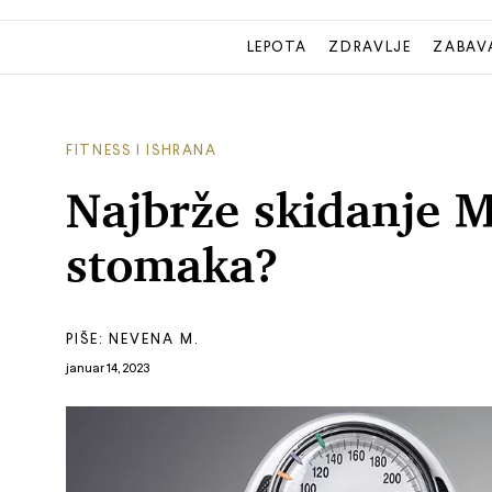
LEPOTA
ZDRAVLJE
ZABAV
FITNESS I ISHRANA
Najbrže skidanje 
stomaka?
PIŠE:
NEVENA M.
januar 14, 2023