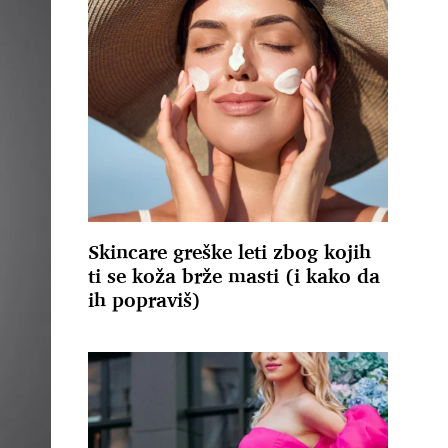
Skincare greške leti zbog kojih
ti se koža brže masti (i kako da
ih popraviš)