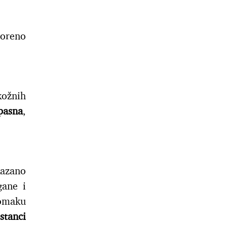
voreno
kožnih
pasna
,
kazano
gane i
tomaku
stanci