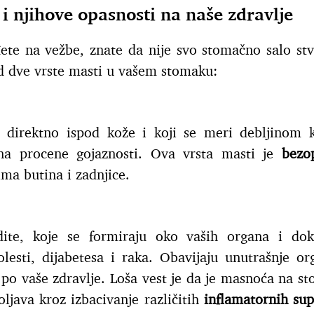
i njihove opasnosti na naše zdravlje
đete na vežbe, znate da nije svo stomačno salo st
od dve vrste masti u vašem stomaku:
i direktno ispod kože i koji se meri debljinom 
na procene gojaznosti. Ova vrsta masti je
bezo
ma butina i zadnjice.
ite, koje se formiraju oko vaših organa i do
olesti, dijabetesa i raka. Obavijaju unutrašnje or
po vaše zdravlje. Loša vest je da je masnoća na s
oljava kroz izbacivanje različitih
inflamatornih sup