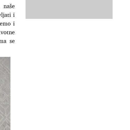
i naše
jati i
žemo i
ivotne
ma se