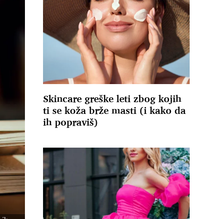
Skincare greške leti zbog kojih
ti se koža brže masti (i kako da
ih popraviš)