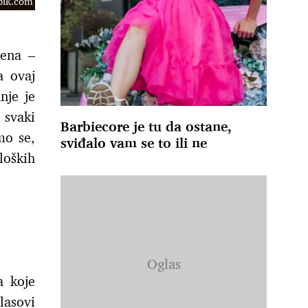
epik.com
mena –
a ovaj
nje je
 svaki
Barbiecore je tu da ostane,
mo se,
sviđalo vam se to ili ne
loških
a koje
lasovi