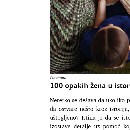
Literatura
100 opakih žena u istori
Neretko se dešava da ukoliko 
da ostvare nešto kroz istoriju
uštogljeno? Istina je da se is
izostave detalje uz pomoć koj