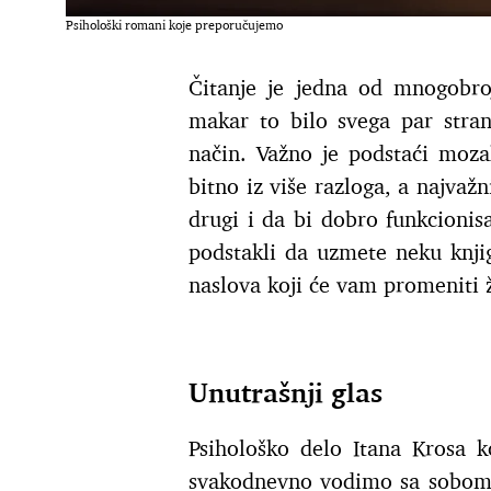
Psihološki romani koje preporučujemo
Čitanje je jedna od mnogobro
makar to bilo svega par stra
način. Važno je podstaći mozak
bitno iz više razloga, a najvažn
drugi i da bi dobro funkcioni
podstakli da uzmete neku knji
naslova koji će vam promeniti ž
Unutrašnji glas
Psihološko delo Itana Krosa k
svakodnevno vodimo sa sobom (