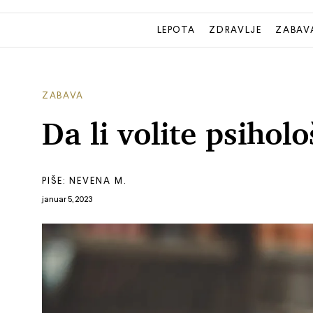
LEPOTA
ZDRAVLJE
ZABAV
ZABAVA
Da li volite psiho
PIŠE:
NEVENA M.
januar 5, 2023