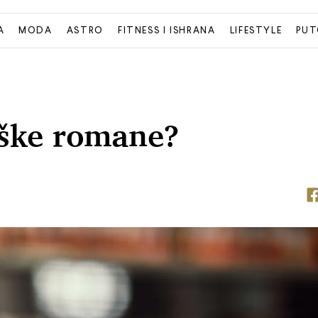
A
MODA
ASTRO
FITNESS I ISHRANA
LIFESTYLE
PUT
loške romane?