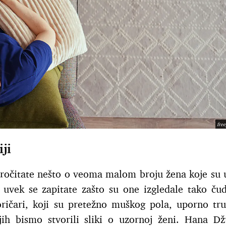
fre
ji
pročitate nešto o veoma malom broju žena koje su 
, uvek se zapitate zašto su one izgledale tako čud
toričari, koji su pretežno muškog pola, uporno tr
ih bismo stvorili sliki o uzornoj ženi. Hana Dž