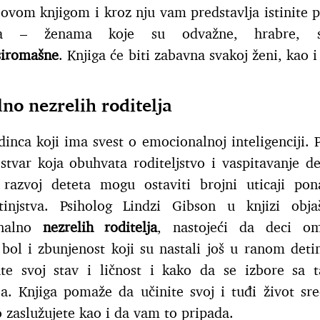
ovom knjigom i kroz nju vam predstavlja istinite p
ta – ženama koje su odvažne, hrabre, sj
siromašne
. Knjiga će biti zabavna svakoj ženi, kao i
no nezrelih roditelja
inca koji ima svest o emocionalnoj inteligenciji. P
stvar koja obuhvata roditeljstvo i vaspitavanje d
razvoj deteta mogu ostaviti brojni uticaji pon
injstva. Psiholog Lindzi Gibson u knjizi obja
onalno
nezrelih roditelja
, nastojeći da deci om
bol i zbunjenost koji su nastali još u ranom detin
e svoj stav i ličnost i kako da se izbore sa 
ja. Knjiga pomaže da učinite svoj i tuđi život sreć
to zaslužujete kao i da vam to pripada.