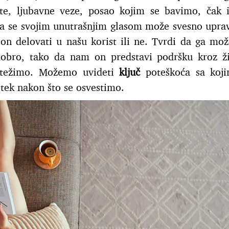
ote, ljubavne veze, posao kojim se bavimo, čak 
 da se svojim unutrašnjim glasom može svesno upravl
 on delovati u našu korist ili ne. Tvrdi da ga mo
dobro, tako da nam on predstavi podršku kroz ž
 težimo. Možemo uvideti
ključ
poteškoća sa koji
tek nakon što se osvestimo.