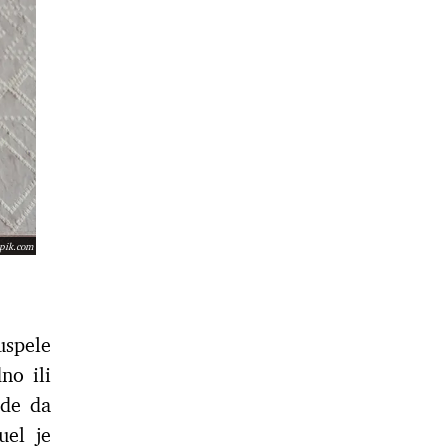
epik.com
uspele
no ili
ude da
uel je