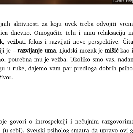
Izvor:fre
jnih aktivnosti za koju uvek treba odvojiti vre
nica dnevno. Omogućite telu i umu relaksaciju n
, vežbati fokus i razvijati nove perspektive. Čita
iji je –
razvijanje uma
. Ljudski mozak je
mišić
kao i
sao, potrebna mu je vežba. Ukoliko smo vas, nada
gu u ruke, dajemo vam par predloga dobrih psiho
ivot.
oje govori o introspekciji i nečujnim razgovorim
u sebi). Svetski psiholog smatra da upravo ovi g