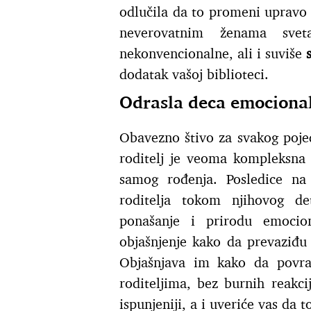
odlučila da to promeni upravo 
neverovatnim ženama sve
nekonvencionalne, ali i suviše
dodatak vašoj biblioteci.
Odrasla deca emocional
Obavezno štivo za svakog pojed
roditelj je veoma kompleksna 
samog rođenja. Posledice na 
roditelja tokom njihovog det
ponašanje i prirodu emoci
objašnjenje kako da prevaziđu 
Objašnjava im kako da povrat
roditeljima, bez burnih reakci
ispunjeniji, a i uveriće vas da 