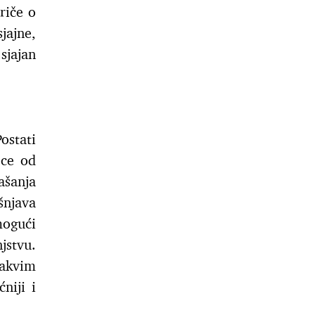
riče o
ajne,
 sjajan
ostati
ece od
ašanja
šnjava
ogući
jstvu.
takvim
niji i