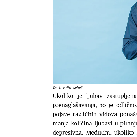
Da li volite sebe?
Ukoliko je ljubav zastuplje
prenaglašavanja, to je odličn
pojave različitih vidova ponaša
manja količina ljubavi u pitanj
depresivna. Međutim, ukoliko 