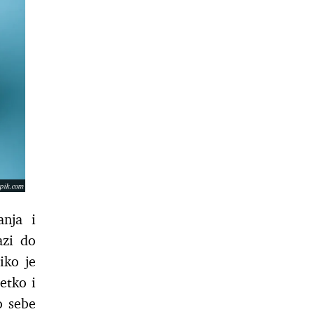
epik.com
anja i
azi do
iko je
etko i
o sebe