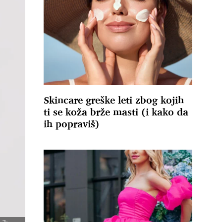
Skincare greške leti zbog kojih
ti se koža brže masti (i kako da
ih popraviš)