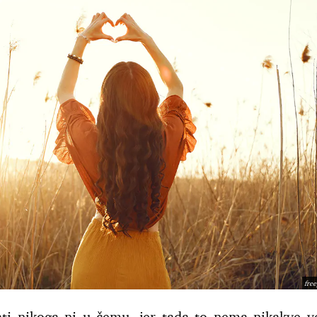
fre
ti nikoga ni u čemu, jer tada to nema nikakve v