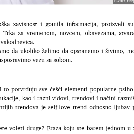
Izvor:fre
ška zavisnost i gomila informacija, proizveli s
ne? Trka za vremenom, novcem, obavezama, stva
 svakodnevica.
smo da ukoliko želimo da opstanemo i živimo, 
uspostavimo vezu sa sobom.
 to potvrđuju sve češći elementi popularne psihol
ukacije, kao i razni vidovi, trendovi i načini razmiš
tijih trendova je self-love trend odnosno ljubav
ćete voleti druge? Fraza koju ste barem jednom u 