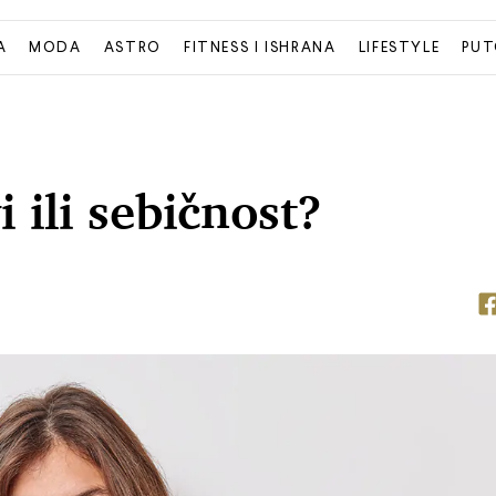
A
MODA
ASTRO
FITNESS I ISHRANA
LIFESTYLE
PUT
 ili sebičnost?