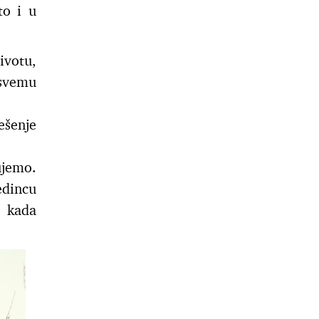
to i u
ivotu,
 svemu
ešenje
ujemo.
edincu
o kada