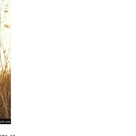
epik.com
eze sa