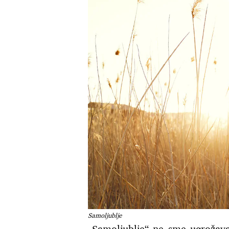
Samoljublje
„Samoljublje“ ne sme ugrožava