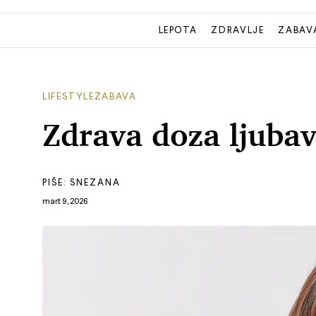
LEPOTA
ZDRAVLJE
ZABAV
LIFESTYLE
ZABAVA
Zdrava doza ljubavi
PIŠE:
SNEZANA
mart 9, 2026