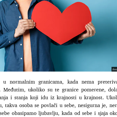
fre
na u normalnim granicama, kada nema preteriv
o. Međutim, ukoliko su te granice pomerene, dol
nja i stanja koji idu iz krajnosti u krajnost. Ukol
u, takva osoba se povlači u sebe, nesigurna je, ner
sebe obasipamo ljubavlju, kada od sebe i sjaja ok