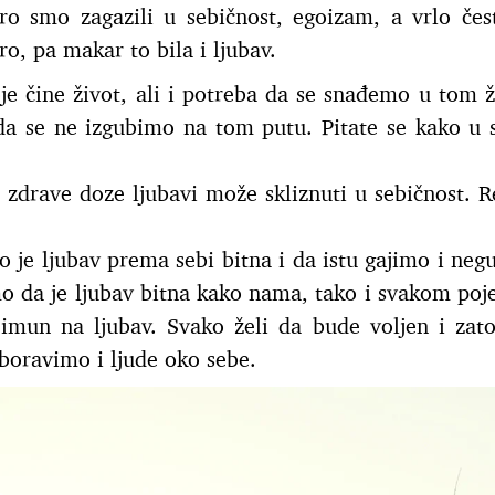
ro smo zagazili u sebičnost, egoizam, a vrlo čes
o, pa makar to bila i ljubav.
oje čine život, ali i potreba da se snađemo u tom ž
da se ne izgubimo na tom putu. Pitate se kako u
sa zdrave doze ljubavi može skliznuti u sebičnost. R
o je ljubav prema sebi bitna i da istu gajimo i neg
o da je ljubav bitna kako nama, tako i svakom poj
imun na ljubav. Svako želi da bude voljen i zat
boravimo i ljude oko sebe.