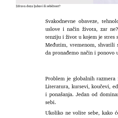
Zdrava doza ljubavi ili sebičnost?
Svakodnevne obaveze, tehnolo
uslove i način života, zar 
tenziju i život u kojem je stres
Međutim, vremenom, shvatili 
da pronađemo način i ponovo 
Problem je globalnih razmera i
Literatura, kursevi, koučevi, ed
i ponašanja. Jedan od dominan
sebi.
Ukoliko ne volite sebe, kako 