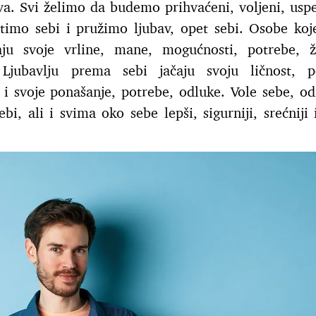
ava. Svi želimo da budemo prihvaćeni, voljeni, uspe
timo sebi i pružimo ljubav, opet sebi. Osobe koj
ju svoje vrline, mane, mogućnosti, potrebe, ž
Ljubavlju prema sebi jačaju svoju ličnost, p
e i svoje ponašanje, potrebe, odluke. Vole sebe, o
i, ali i svima oko sebe lepši, sigurniji, srećniji i