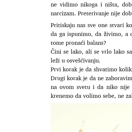
ne vidimo nikoga i ništa, dob
narcizam. Preterivanje nije dobr
Pritiskaju nas sve one stvari k
da ga ispunimo, da živimo, a 
tome pronaći balans?
Čini se lako, ali se vrlo lako 
leži u osvešćivanju.
Prvi korak je da shvatimo kolik
Drugi korak je da ne zaboravim
na ovom svetu i da niko nije 
krenemo da volimo sebe, ne za