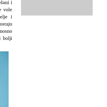
šani i
e vole
elje i
ostaju
dnosno
 bolji