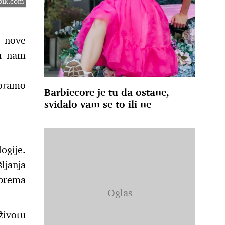
epik.com
u nove
ra nam
moramo
Barbiecore je tu da ostane,
sviđalo vam se to ili ne
ogije.
ljanja
 prema
životu