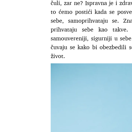
čuli, zar ne? Ispravna je i zdr
to ćemo postići kada se posve
sebe, samoprihvataju se. Zna
prihvataju sebe kao takve. 
samouvereniji, sigurniji u seb
čuvaju se kako bi obezbedili seb
život.