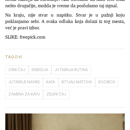
nešto drugačije, možda je vreme da poslušamo taj signal.
Na kraju, nije stvar u napitku. Stvar je u pažnji koju
poklanjamo sebi. A svaka odluka koja dolazi iz tog mesta,
već je pravi izbor.
SLIKE: freepick.com
TAGOVI
CRNI ČAJ
ENERGIJA
JUTARNJA RUTINA
JUTARNJE NAVIKE
KAFA
RITUALI MATCHA
ROOIBOS
ZAMENA ZA KAFU
ZELENI ČAJ