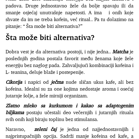
padova. Druge jednostavno žele da bolje spavaju ili da
smanje osjećaj unutrašnje napetosti. A ima i onih koje
shvate da im ne treba kofein, već ritual.. Pa tu dolazimo na
pitanje: “ Šta može biti alternativa?”
Šta može biti alternativa?
Dobra vest je da alternativa postoji, i nije jedna..
Matcha
je
poslednjih godina postala favorit među ženama koje žele
energiju bez naglog pada. Zahvaljujući kombinaciji kofeina i
L- teanina, deluje blaže i postepenije.
Cikorija
i napici od
ječma
nude sličan ukus kafe, ali bez
kofeina. Idealni su za one kojima nedostaje aroma i osećaj
jutarnje šolje, a žele mirniji organizam.
Zlatno mleko sa kurkumom i kakao sa adaptogenim
biljkama
postaju učestali deo večernjih i jutarnjih rituala
svih onih koji biraju toplinu bez stimulansa.
Naravno,
zeleni čaj
je jedna od najjednostavnijih i
najpristupačnijih opcija. Sadrži manje kofeina od kafe, a