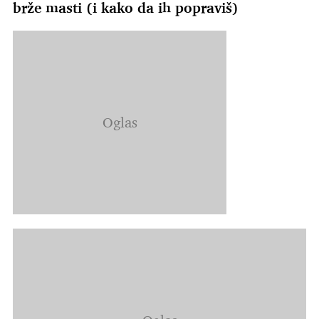
brže masti (i kako da ih popraviš)