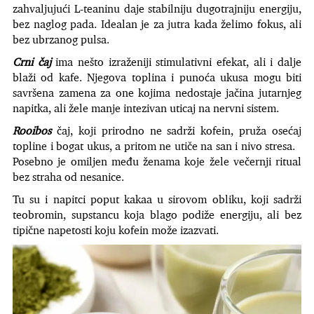
zahvaljujući L-teaninu daje stabilniju dugotrajniju energiju,
bez naglog pada. Idealan je za jutra kada želimo fokus, ali
bez ubrzanog pulsa.
Crni čaj
ima nešto izraženiji stimulativni efekat, ali i dalje
blaži od kafe. Njegova toplina i punoća ukusa mogu biti
savršena zamena za one kojima nedostaje jačina jutarnjeg
napitka, ali žele manje intezivan uticaj na nervni sistem.
Rooibos
čaj, koji prirodno ne sadrži kofein, pruža osećaj
topline i bogat ukus, a pritom ne utiče na san i nivo stresa.
Posebno je omiljen među ženama koje žele večernji ritual
bez straha od nesanice.
Tu su i napitci poput kakaa u sirovom obliku, koji sadrži
teobromin, supstancu koja blago podiže energiju, ali bez
tipične napetosti koju kofein može izazvati.