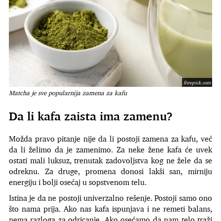
freepick.com
Matcha je sve popularnija zamena za kafu
Da li kafa zaista ima zamenu?
Možda pravo pitanje nije da li postoji zamena za kafu, već
da li želimo da je zamenimo. Za neke žene kafa će uvek
ostati mali luksuz, trenutak zadovoljstva kog ne žele da se
odreknu. Za druge, promena donosi lakši san, mirniju
energiju i bolji osećaj u sopstvenom telu.
Istina je da ne postoji univerzalno rešenje. Postoji samo ono
što nama prija. Ako nas kafa ispunjava i ne remeti balans,
nema razloga za odricanje. Ako osećamo da nam telo traži