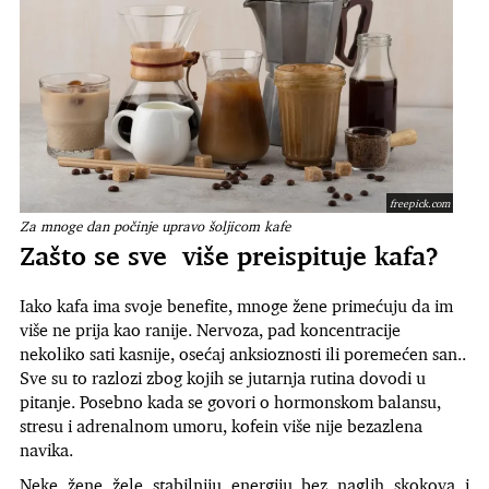
freepick.com
Za mnoge dan počinje upravo šoljicom kafe
Zašto se sve
više preispituje kafa?
Iako kafa ima svoje benefite, mnoge žene primećuju da im
više ne prija kao ranije. Nervoza, pad koncentracije
nekoliko sati kasnije, osećaj anksioznosti ili poremećen san..
Sve su to razlozi zbog kojih se jutarnja rutina dovodi u
pitanje. Posebno kada se govori o hormonskom balansu,
stresu i adrenalnom umoru, kofein više nije bezazlena
navika.
Neke žene žele stabilniju energiju bez naglih skokova i