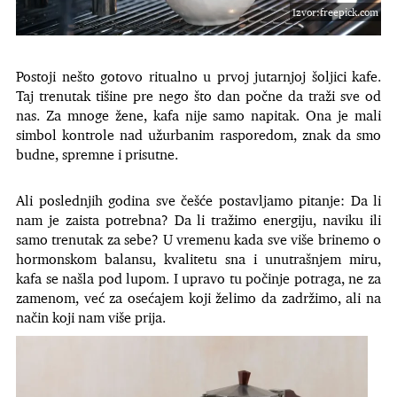
Izvor:freepick.com
Postoji nešto gotovo ritualno u prvoj jutarnjoj šoljici kafe.
Taj trenutak tišine pre nego što dan počne da traži sve od
nas. Za mnoge žene, kafa nije samo napitak. Ona je mali
simbol kontrole nad užurbanim rasporedom, znak da smo
budne, spremne i prisutne.
Ali poslednjih godina sve češće postavljamo pitanje: Da li
nam je zaista potrebna? Da li tražimo energiju, naviku ili
samo trenutak za sebe? U vremenu kada sve više brinemo o
hormonskom balansu, kvalitetu sna i unutrašnjem miru,
kafa se našla pod lupom. I upravo tu počinje potraga, ne za
zamenom, već za osećajem koji želimo da zadržimo, ali na
način koji nam više prija.