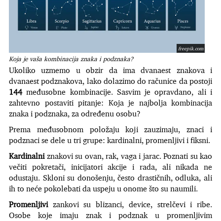
freepik.com
Koja je vaša kombinacija znaka i podznaka?
Ukoliko uzmemo u obzir da ima dvanaest znakova i
dvanaest podznakova, lako dolazimo do računice da postoji
144
međusobne kombinacije. Sasvim je opravdano, ali i
zahtevno postaviti pitanje: Koja je najbolja kombinacija
znaka i podznaka, za određenu osobu?
Prema međusobnom položaju koji zauzimaju, znaci i
podznaci se dele u tri grupe: kardinalni, promenljivi i fiksni.
Kardinalni
znakovi su ovan, rak, vaga i jarac. Poznati su kao
večiti pokretači, inicijatori akcije i rada, ali nikada ne
odustaju. Skloni su donošenju, često drastičnih, odluka, ali
ih to neće pokolebati da uspeju u onome što su naumili.
Promenljivi
zankovi su blizanci, device, strelčevi i ribe.
Osobe koje imaju znak i podznak u promenljivim