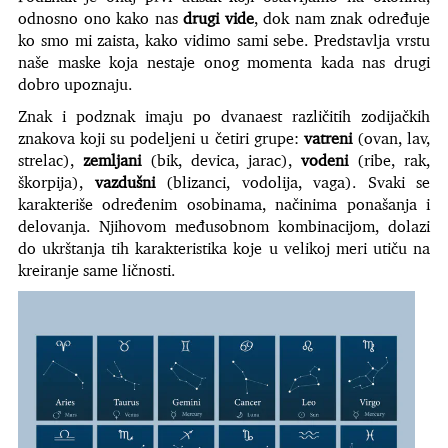
odnosno ono kako nas
drugi vide
, dok nam znak određuje
ko smo mi zaista, kako vidimo sami sebe. Predstavlja vrstu
naše maske koja nestaje onog momenta kada nas drugi
dobro upoznaju.
Znak i podznak imaju po dvanaest različitih zodijačkih
znakova koji su podeljeni u četiri grupe:
vatreni
(ovan, lav,
strelac),
zemljani
(bik, devica, jarac),
vodeni
(ribe, rak,
škorpija),
vazdušni
(blizanci, vodolija, vaga). Svaki se
karakteriše određenim osobinama, načinima ponašanja i
delovanja. Njihovom međusobnom kombinacijom, dolazi
do ukrštanja tih karakteristika koje u velikoj meri utiču na
kreiranje same ličnosti.