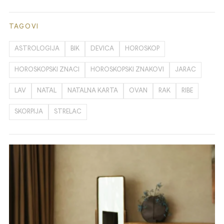
TAGOVI
ASTROLOGIJA
BIK
DEVICA
HOROSKOP
HOROSKOPSKI ZNACI
HOROSKOPSKI ZNAKOVI
JARAC
LAV
NATAL
NATALNA KARTA
OVAN
RAK
RIBE
SKORPIJA
STRELAC