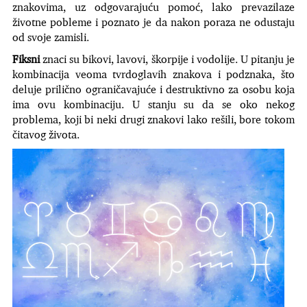
znakovima, uz odgovarajuću pomoć, lako prevazilaze
životne pobleme i poznato je da nakon poraza ne odustaju
od svoje zamisli.
Fiksni
znaci su bikovi, lavovi, škorpije i vodolije. U pitanju je
kombinacija veoma tvrdoglavih znakova i podznaka, što
deluje prilično ograničavajuće i destruktivno za osobu koja
ima ovu kombinaciju. U stanju su da se oko nekog
problema, koji bi neki drugi znakovi lako rešili, bore tokom
čitavog života.