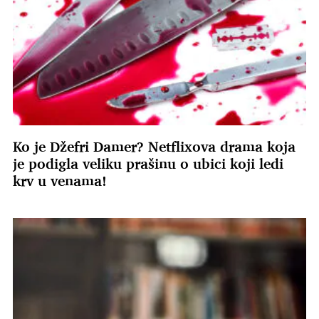
Ko je Džefri Damer? Netflixova drama koja
je podigla veliku prašinu o ubici koji ledi
krv u venama!