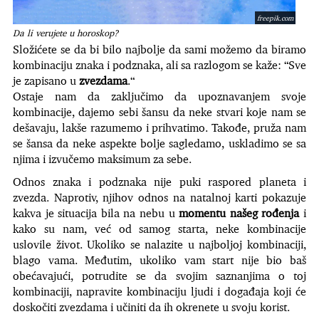
freepik.com
Da li verujete u horoskop?
Složićete se da bi bilo najbolje da sami možemo da biramo
kombinaciju znaka i podznaka, ali sa razlogom se kaže: “Sve
je zapisano u
zvezdama
.“
Ostaje nam da zaključimo da upoznavanjem svoje
kombinacije, dajemo sebi šansu da neke stvari koje nam se
dešavaju, lakše razumemo i prihvatimo. Takođe, pruža nam
se šansa da neke aspekte bolje sagledamo, uskladimo se sa
njima i izvučemo maksimum za sebe.
Odnos znaka i podznaka nije puki raspored planeta i
zvezda. Naprotiv, njihov odnos na natalnoj karti pokazuje
kakva je situacija bila na nebu u
momentu našeg rođenja
i
kako su nam, već od samog starta, neke kombinacije
uslovile život. Ukoliko se nalazite u najboljoj kombinaciji,
blago vama. Međutim, ukoliko vam start nije bio baš
obećavajući, potrudite se da svojim saznanjima o toj
kombinaciji, napravite kombinaciju ljudi i događaja koji će
doskočiti zvezdama i učiniti da ih okrenete u svoju korist.