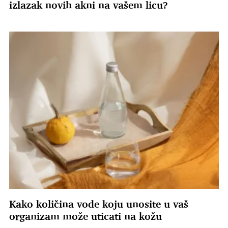
izlazak novih akni na vašem licu?
Kako količina vode koju unosite u vaš
organizam može uticati na kožu