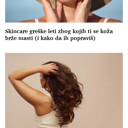
Skincare greške leti zbog kojih ti se koža
brže masti (i kako da ih popraviš)