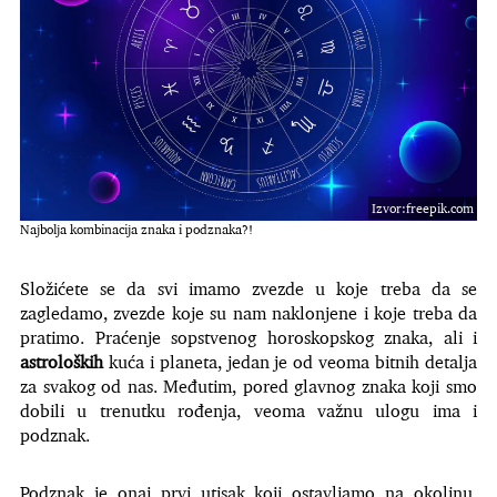
Izvor:freepik.com
Najbolja kombinacija znaka i podznaka?!
Složićete se da svi imamo zvezde u koje treba da se
zagledamo, zvezde koje su nam naklonjene i koje treba da
pratimo. Praćenje sopstvenog horoskopskog znaka, ali i
astroloških
kuća i planeta, jedan je od veoma bitnih detalja
za svakog od nas. Međutim, pored glavnog znaka koji smo
dobili u trenutku rođenja, veoma važnu ulogu ima i
podznak.
Podznak je onaj prvi utisak koji ostavljamo na okolinu,