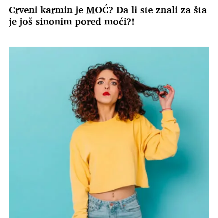
Crveni karmin je MOĆ? Da li ste znali za šta
je još sinonim pored moći?!