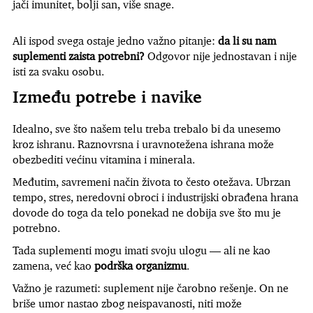
jači imunitet, bolji san, više snage.
Ali ispod svega ostaje jedno važno pitanje:
da li su nam
suplementi zaista potrebni?
Odgovor nije jednostavan i nije
isti za svaku osobu.
Između potrebe i navike
Idealno, sve što našem telu treba trebalo bi da unesemo
kroz ishranu. Raznovrsna i uravnotežena ishrana može
obezbediti većinu vitamina i minerala.
Međutim, savremeni način života to često otežava. Ubrzan
tempo, stres, neredovni obroci i industrijski obrađena hrana
dovode do toga da telo ponekad ne dobija sve što mu je
potrebno.
Tada suplementi mogu imati svoju ulogu — ali ne kao
zamena, već kao
podrška organizmu
.
Važno je razumeti: suplement nije čarobno rešenje. On ne
briše umor nastao zbog neispavanosti, niti može