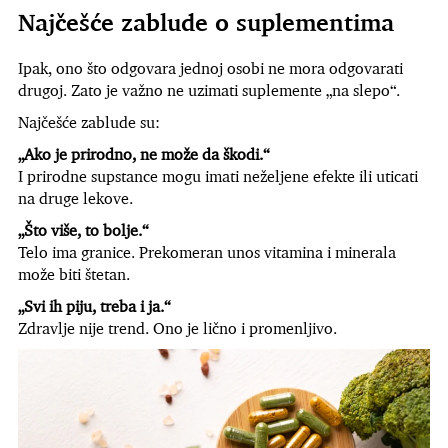
Najčešće zablude o suplementima
Ipak, ono što odgovara jednoj osobi ne mora odgovarati
drugoj. Zato je važno ne uzimati suplemente „na slepo“.
Najčešće zablude su:
„Ako je prirodno, ne može da škodi.“
I prirodne supstance mogu imati neželjene efekte ili uticati
na druge lekove.
„Što više, to bolje.“
Telo ima granice. Prekomeran unos vitamina i minerala
može biti štetan.
„Svi ih piju, treba i ja.“
Zdravlje nije trend. Ono je lično i promenljivo.