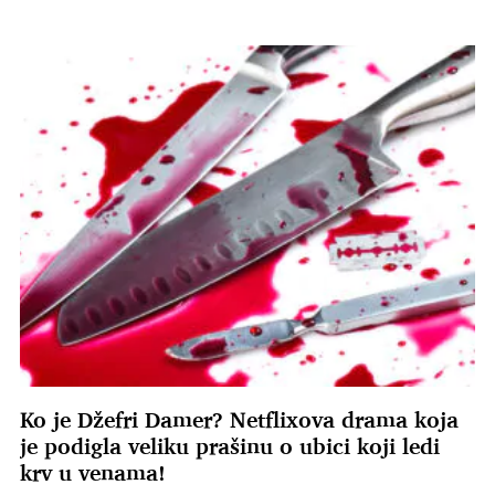
Ko je Džefri Damer? Netflixova drama koja
je podigla veliku prašinu o ubici koji ledi
krv u venama!