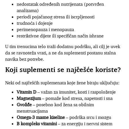
nedostatak određenih nutrijenata (potvrđen
analizama)
periodi pojačanog stresa ili iscrpljenosti
trudnoća i dojenje
perimenopauza i menopauza
restriktivne dijete ili specifičan način ishrane
U tim trenucima telo traži dodatnu podršku, ali cilj je uvek
da se ravnoteža vrati, a ne da suplementi postanu stalna
navika bez potrebe.
Koji suplementi se najčešće koriste?
Neki od najčešćih suplemenata koje žene biraju uključuju:
Vitamin D
– važan za imunitet, kosti i raspoloženje
Magnezijum
– pomaže kod stresa, napetosti i sna
Gvožđe
– posebno kod žena sa obilnim
menstruacijama
Omega-3 masne kiseline
– podrška srcu i mozgu
B kompleks vitamini
– za energiju i nervni sistem