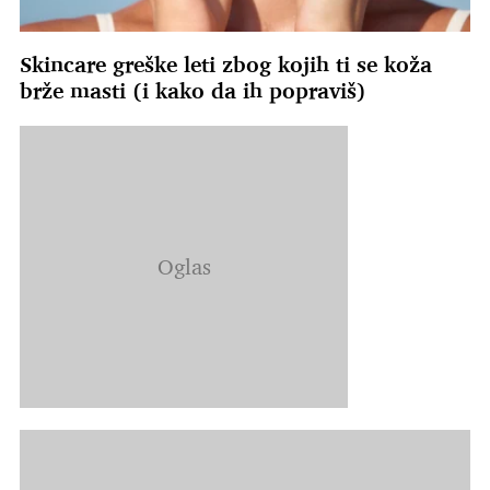
Skincare greške leti zbog kojih ti se koža
brže masti (i kako da ih popraviš)