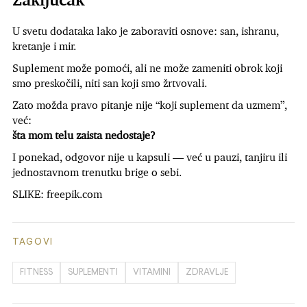
U svetu dodataka lako je zaboraviti osnove: san, ishranu,
kretanje i mir.
Suplement može pomoći, ali ne može zameniti obrok koji
smo preskočili, niti san koji smo žrtvovali.
Zato možda pravo pitanje nije “koji suplement da uzmem”,
već:
šta mom telu zaista nedostaje?
I ponekad, odgovor nije u kapsuli — već u pauzi, tanjiru ili
jednostavnom trenutku brige o sebi.
SLIKE: freepik.com
TAGOVI
FITNESS
SUPLEMENTI
VITAMINI
ZDRAVLJE