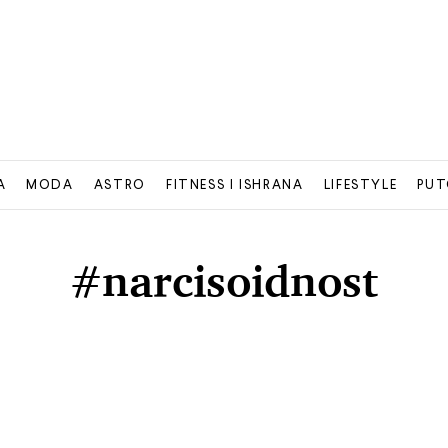
A
MODA
ASTRO
FITNESS I ISHRANA
LIFESTYLE
PUT
#narcisoidnost