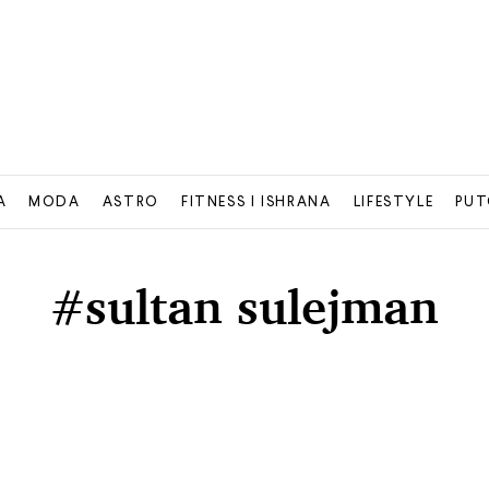
A
MODA
ASTRO
FITNESS I ISHRANA
LIFESTYLE
PUT
#sultan sulejman