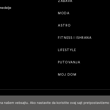
ZABAVA
 nedelje
MODA
ASTRO
FITNESS I ISHRANA
LIFESTYLE
PUTOVANJA
MOJ DOM
 na našem vebsajtu. Ako nastavite da koristite ovaj sajt pretpostavićemo 