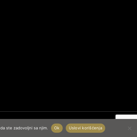
da ste zadovoljni sa njim.
Ok
Uslovi korišćenja