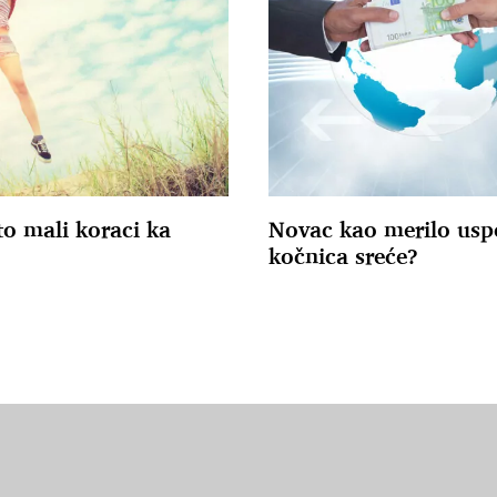
to mali koraci ka
Novac kao merilo uspe
kočnica sreće?