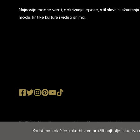
Najnovije modne vesti, pokrivanje lepote, stil slavnih, ažuriranja
mode, kritike kulture i video snimci.
© 2022 Ustilu.rs Sva prava zadržana. Developed by
Cubes
Koristimo kolačiće kako bi vam pružili najbolje iskustvo