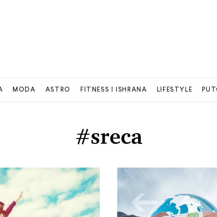
A
MODA
ASTRO
FITNESS I ISHRANA
LIFESTYLE
PUT
#sreca