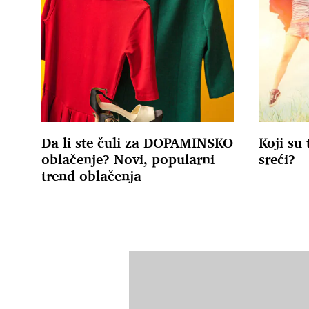
Da li ste čuli za DOPAMINSKO
Koji su 
oblačenje? Novi, popularni
sreći?
trend oblačenja