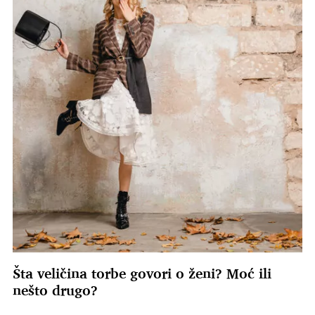
Šta veličina torbe govori o ženi? Moć ili
nešto drugo?