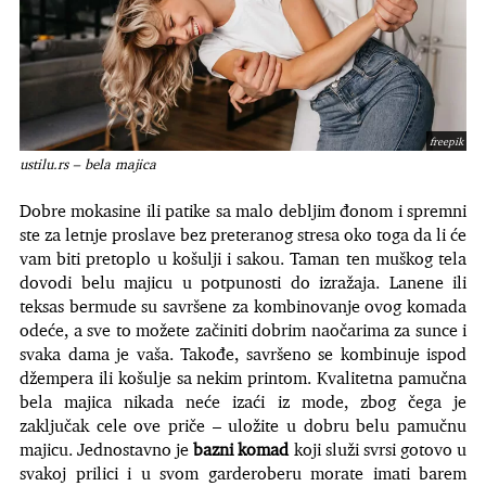
freepik
ustilu.rs – bela majica
Dobre mokasine ili patike sa malo debljim đonom i spremni
ste za letnje proslave bez preteranog stresa oko toga da li će
vam biti pretoplo u košulji i sakou. Taman ten muškog tela
dovodi belu majicu u potpunosti do izražaja. Lanene ili
teksas bermude su savršene za kombinovanje ovog komada
odeće, a sve to možete začiniti dobrim naočarima za sunce i
svaka dama je vaša. Takođe, savršeno se kombinuje ispod
džempera ili košulje sa nekim printom. Kvalitetna pamučna
bela majica nikada neće izaći iz mode, zbog čega je
zaključak cele ove priče – uložite u dobru belu pamučnu
majicu. Jednostavno je
bazni komad
koji služi svrsi gotovo u
svakoj prilici i u svom garderoberu morate imati barem