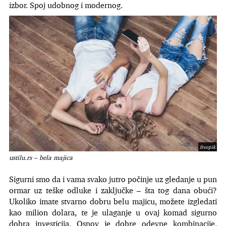
izbor. Spoj udobnog i modernog.
freepik
ustilu.rs – bela majica
Sigurni smo da i vama svako jutro počinje uz gledanje u pun
ormar uz teške odluke i zaključke – šta tog dana obući?
Ukoliko imate stvarno dobru belu majicu, možete izgledati
kao milion dolara, te je ulaganje u ovaj komad sigurno
dobra investicija. Osnov je dobre odevne kombinacije.