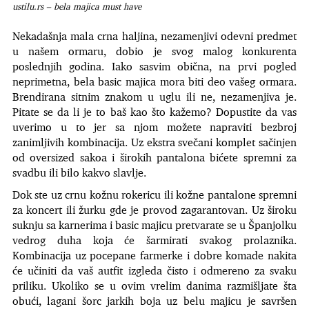
ustilu.rs – bela majica must have
Nekadašnja mala crna haljina, nezamenjivi odevni predmet
u našem ormaru, dobio je svog malog konkurenta
poslednjih godina. Iako sasvim obična, na prvi pogled
neprimetna, bela basic majica mora biti deo vašeg ormara.
Brendirana sitnim znakom u uglu ili ne, nezamenjiva je.
Pitate se da li je to baš kao što kažemo? Dopustite da vas
uverimo u to jer sa njom možete napraviti bezbroj
zanimljivih kombinacija. Uz ekstra svečani komplet sačinjen
od oversized sakoa i širokih pantalona bićete spremni za
svadbu ili bilo kakvo slavlje.
Dok ste uz crnu kožnu rokericu ili kožne pantalone spremni
za koncert ili žurku gde je provod zagarantovan. Uz široku
suknju sa karnerima i basic majicu pretvarate se u Španjolku
vedrog duha koja će šarmirati svakog prolaznika.
Kombinacija uz pocepane farmerke i dobre komade nakita
će učiniti da vaš autfit izgleda čisto i odmereno za svaku
priliku. Ukoliko se u ovim vrelim danima razmišljate šta
obući, lagani šorc jarkih boja uz belu majicu je savršen