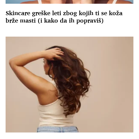
Skincare greške leti zbog kojih ti se koža
brže masti (i kako da ih popraviš)