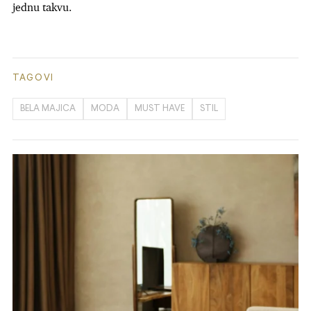
jednu takvu.
TAGOVI
BELA MAJICA
MODA
MUST HAVE
STIL