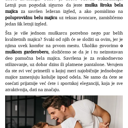
Letnji pun pogodak sigurno da jeste
muška široka bela
majica
za savršen ležeran izgled, a ako pomislimo na
poluprovidnu belu majicu
uz teksas zvoncare, zamislićemo
jedan šik letnji izgled.
Šta je više jednom muškarcu potrebno nego par belih
kvalitetnih majica? Svaki od njih će se složiti sa ovim, jer je
njima uvek komfor na prvom mestu. Ukoliko govorimo
o
muškom garderoberu
, složićemo se da je i tu neizostavan
deo pamučna bela majica. Savršena je za svakodnevno
stilizovanje, uz dobar dzins ili platnene pantalone. Verujem
da ste svi već primetili u kojoj meri najobičnije jednobojne
majice zamenjuju košulje ispod odela. Ne samo da ćete se
osećati prijatnije već ćete i sportskoj eleganciji, koja je sve
atraktivnija, dati na značaju.