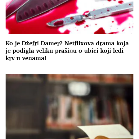
Ko je Džefri Damer? Netflixova drama koja
je podigla veliku prašinu o ubici koji ledi
krv u venama!