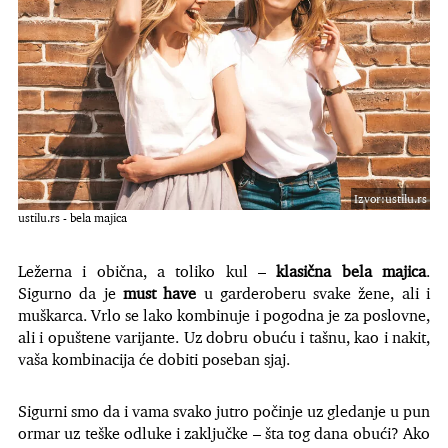
Izvor:ustilu.rs
ustilu.rs - bela majica
Ležerna i obična, a toliko kul –
klasična bela majica
.
Sigurno da je
must have
u garderoberu svake žene, ali i
muškarca. Vrlo se lako kombinuje i pogodna je za poslovne,
ali i opuštene varijante. Uz dobru obuću i tašnu, kao i nakit,
vaša kombinacija će dobiti poseban sjaj.
Sigurni smo da i vama svako jutro počinje uz gledanje u pun
ormar uz teške odluke i zaključke – šta tog dana obući? Ako