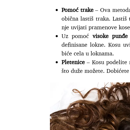
Pomoć trake
– Ova metoda 
obična lastiš traka. Lastiš
nje uvijati pramenove kose
Uz pomoć
visoke punđ
definisane lokne. Kosu uv
biće cela u loknama.
Pletenice
– Kosu podelite n
što duže možete. Dobićete 