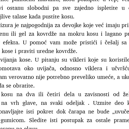
 ostanu slobodni pa sve zajedno ispletite u 
live talase kada pustite kosu.
izura je najpogodnija za devojke koje već imaju pr
enu ili gel za kovrdže na mokru kosu i lagano p
g efekta. U pomoć vam može pristići i češalj sa
kose i praviti uredne kovrdže.
vijanja kose. U pitanju su vikleri koje su koristil
otava oko uvijača, odnosno viklera i učvršću
am verovatno nije potrebno preveliko umeće, a uko
a se obratite.
kosu na dva ili četiri dela u zavisnosti od že
u na vrh glave, na svaki odeljak . Uzmite deo 
onavljajte isti pokret dok čarapa ne bude „uvuč
 gumicom. Sledite isti postupak za ostale pram
 čarapu na glavu.