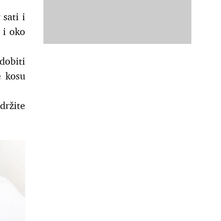
sati i
 i oko
obiti
e kosu
držite