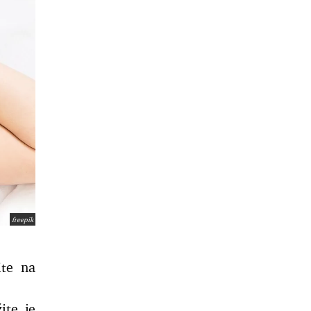
freepik
ite na
te je