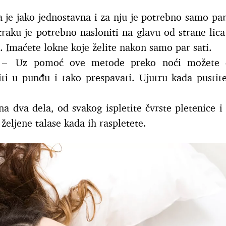
je jako jednostavna i za nju je potrebno samo par 
 traku je potrebno nasloniti na glavu od strane lica
. Imaćete lokne koje želite nakon samo par sati.
e
– Uz pomoć ove metode preko noći možete d
iti u punđu i tako prespavati. Ujutru kada pustit
a dva dela, od svakog ispletite čvrste pletenice i 
željene talase kada ih raspletete.