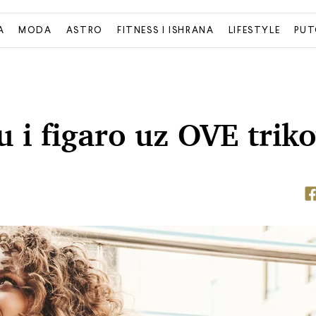
A
MODA
ASTRO
FITNESS I ISHRANA
LIFESTYLE
PUT
u i figaro uz OVE trik