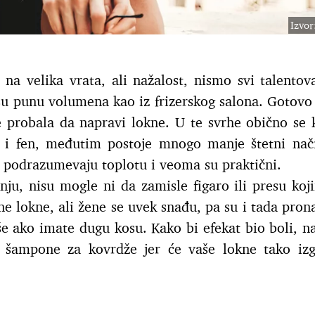
Izvor
e na velika vrata, ali nažalost, nismo svi talentov
su punu volumena kao iz frizerskog salona. Gotovo
e probala da napravi lokne. U te svrhe obično se k
ka i fen, međutim postoje mnogo manje štetni nač
e podrazumevaju toplotu i veoma su praktični.
nju, nisu mogle ni da zamisle figaro ili presu koj
ne lokne, ali žene se uvek snađu, pa su i tada prona
še ako imate dugu kosu. Kako bi efekat bio boli, na
e šampone za kovrdže jer će vaše lokne tako izg