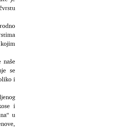
čvrstu
irodno
rstima
 kojim
e naše
je se
liko i
ljenog
kose i
ena“ u
enove,