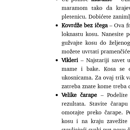
maramom tako da krajevi
pletenicu. Dobićete zanimlj
Kovrdže bez ičega
– Ova fr
loknastu kosu. Nanesite p
gužvajte kosu do željeno
možete uvrtati pramenčiće 
Vikleri
– Najstariji savet u
mame i bake. Kosa se om
ukosnicama. Za ovaj trik v
zatreba znate kome treba d
Velike čarape
– Podelite 
rezultata. Stavite čarap
omotajte preko čarape. P
kosu i na kraju zavežite
stavljajući svaki put novu