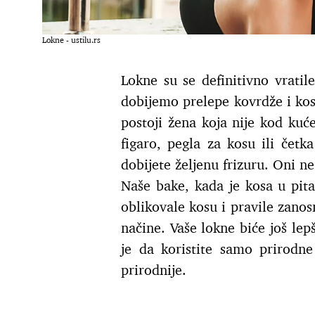
Lokne - ustilu.rs
Lokne su se definitivno vratil
dobijemo prelepe kovrdže i ko
postoji žena koja nije kod kuć
figaro, pegla za kosu ili čet
dobijete željenu frizuru. Oni n
Naše bake, kada je kosa u pita
oblikovale kosu i pravile zanos
načine. Vaše lokne biće još lep
je da koristite samo prirodn
prirodnije.