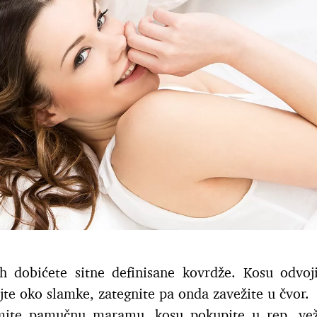
 dobićete sitne definisane kovrdže. Kosu odvoj
te oko slamke, zategnite pa onda zavežite u čvor.
te pamučnu maramu, kosu pokupite u rep, veži