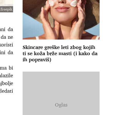
:freepik
ani da
 da ne
oristi
Skincare greške leti zbog kojih
ini da
ti se koža brže masti (i kako da
ih popraviš)
ima bi
lazile
jbolje
ledati