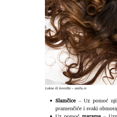
Lokne ili kovrdže – ustilu.rs
Slamčice
– Uz pomoć njih
pramenčiće i svaki obmotaj
Uz pomoć
marame
– Uzmi