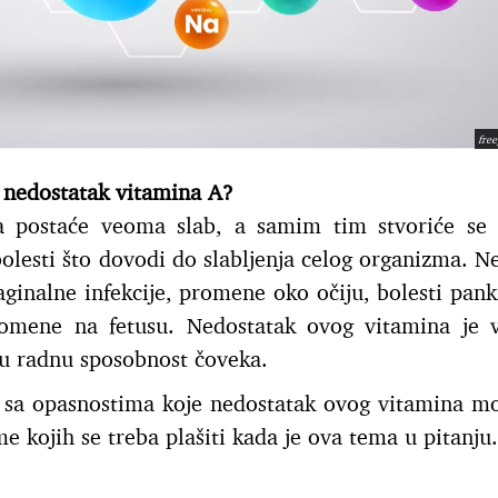
fre
 nedostatak vitamina A?
a postaće veoma slab, a samim tim stvoriće se
bolesti što dovodi do slabljenja celog organizma. N
vaginalne infekcije, promene oko očiju, bolesti pank
romene na fetusu. Nedostatak ovog vitamina je
amu radnu sposobnost čoveka.
 sa opasnostima koje nedostatak ovog vitamina m
 kojih se treba plašiti kada je ova tema u pitanju.