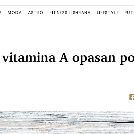
A
MODA
ASTRO
FITNESS I ISHRANA
LIFESTYLE
PUT
k vitamina A opasan p