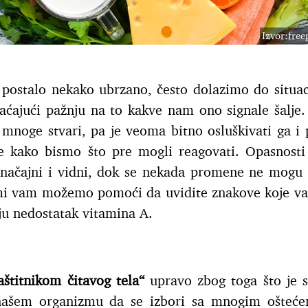
Izvor:fre
 postalo nekako ubrzano, često dolazimo do situac
aćajući pažnju na to kakve nam ono signale šalje.
 mnoge stvari, pa je veoma bitno osluškivati ga i p
e kako bismo što pre mogli reagovati. Opasnosti
načajni i vidni, dok se nekada promene ne mogu 
, mi vam možemo pomoći da uvidite znakove koje v
ju nedostatak vitamina A.
aštitnikom čitavog tela“
upravo zbog toga što je 
 našem organizmu da se izbori sa mnogim ošteće