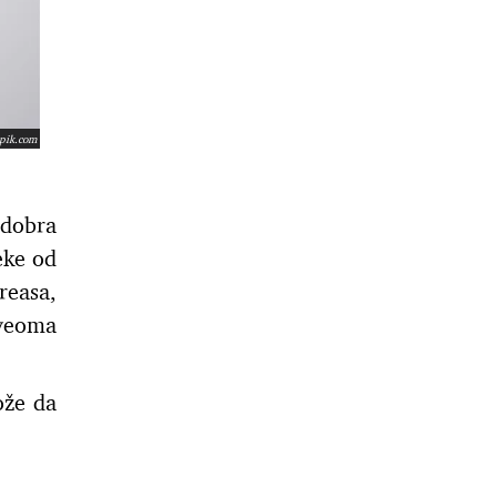
epik.com
 dobra
eke od
reasa,
 veoma
ože da