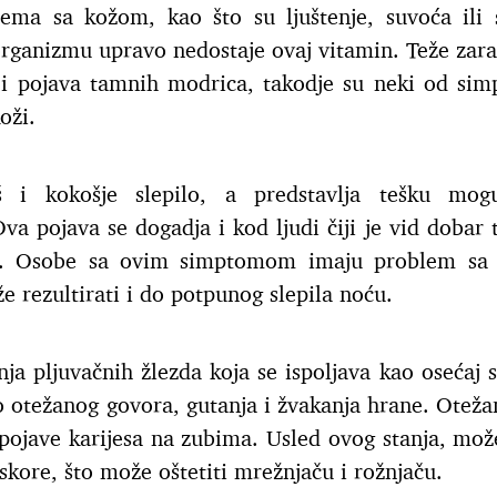
ema sa kožom, kao što su ljuštenje, suvoća ili 
rganizmu upravo nedostaje ovaj vitamin. Teže zara
ao i pojava tamnih modrica, takodje su neki od si
oži.
 i kokošje slepilo, a predstavlja tešku mog
va pojava se dogadja i kod ljudi čiji je vid dobar
nju. Osobe sa ovim simptomom imaju problem sa
 rezultirati i do potpunog slepila noću.
nja pljuvačnih žlezda koja se ispoljava kao osećaj 
 otežanog govora, gutanja i žvakanja hrane. Otežan
pojave karijesa na zubima. Usled ovog stanja, mož
 skore, što može oštetiti mrežnjaču i rožnjaču.