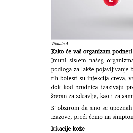
Vitamin A
Kako će vaš organizam podneti
Imuni sistem našeg organizm
podloga za lakše pojavljivanje 
tih bolesti su infekcija creva, 
dok kod trudnica izazivaju p
štetan za zdravlje, kao i za s
S’ obzirom da smo se upoznali
izazove, preći ćemo na simptome
Iritacije kože