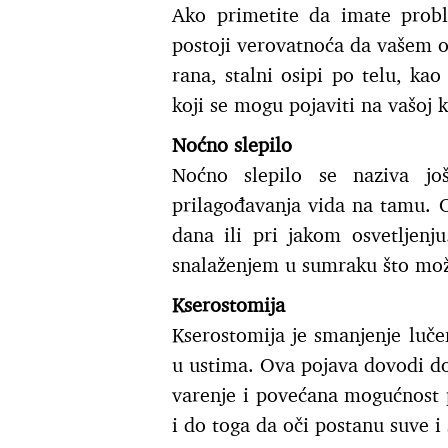
Ako primetite da imate probl
postoji verovatnoća da vašem o
rana, stalni osipi po telu, k
koji se mogu pojaviti na vašoj k
Noćno slepilo
Noćno slepilo se naziva još
prilagođavanja vida na tamu. O
dana ili pri jakom osvetlje
snalaženjem u sumraku što može
Kserostomija
Kserostomija je smanjenje luče
u ustima. Ova pojava dovodi do
varenje i povećana mogućnost 
i do toga da oči postanu suve i