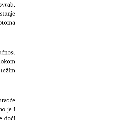
svrab,
stanje
mptoma
ućnost
 tokom
 težim
suvoće
o je i
e doći