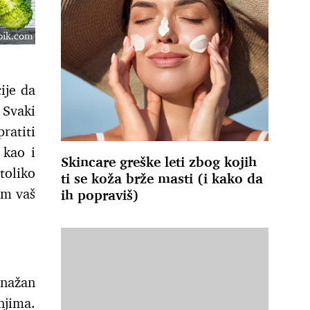
epik.com
ije da
 Svaki
ratiti
 kao i
Skincare greške leti zbog kojih
toliko
ti se koža brže masti (i kako da
am vaš
ih popraviš)
snažan
njima.